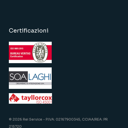
Certificazioni
©
2026 Rei Service - P.IVA: 02167900345, CCIAA/REA: PR
215720