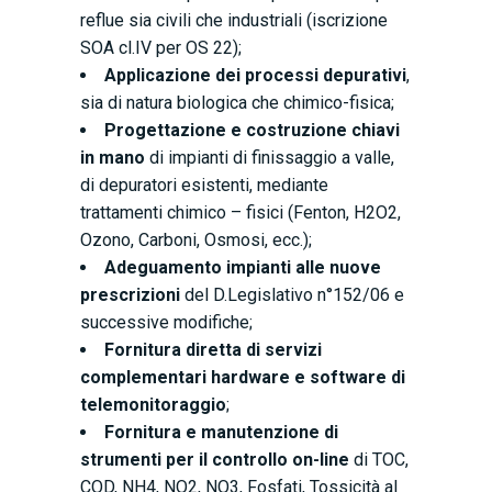
reflue sia civili che industriali (iscrizione
SOA cl.IV per OS 22);
Applicazione dei processi depurativi
,
sia di natura biologica che chimico-fisica;
Progettazione e costruzione chiavi
in mano
di impianti di finissaggio a valle,
di depuratori esistenti, mediante
trattamenti chimico – fisici (Fenton, H2O2,
Ozono, Carboni, Osmosi, ecc.);
Adeguamento impianti alle nuove
prescrizioni
del D.Legislativo n°152/06 e
successive modifiche;
Fornitura diretta di servizi
complementari hardware e software di
telemonitoraggio
;
Fornitura e manutenzione di
strumenti per il controllo on-line
di TOC,
COD, NH4, NO2, NO3, Fosfati, Tossicità al